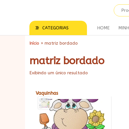
Pular
para
Matrizes
Matrizes
o
para
da Ju
conteúdo
Bordados
CATEGORIAS
HOME
MIN
Início
»
matriz bordado
matriz bordado
Exibindo um único resultado
Vaquinhas