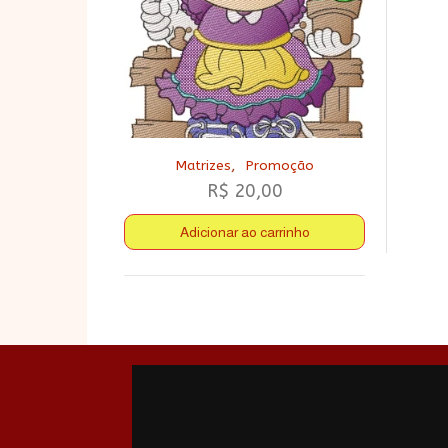
,
Matrizes
Promoção
R$
20,00
Adicionar ao carrinho