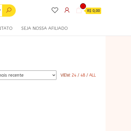
0
R$ 0,00
NTATO
SEJA NOSSA AFILIADO
VIEW:
24
/
48
/
ALL