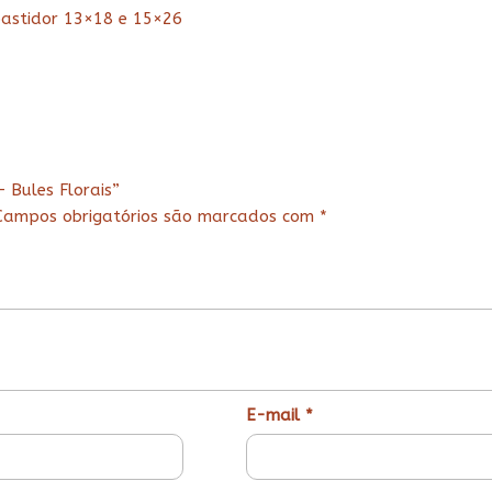
bastidor 13×18 e 15×26
– Bules Florais”
Campos obrigatórios são marcados com
*
E-mail
*