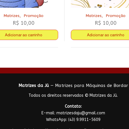
,
,
Matrizes
Promoção
Matrizes
Promoção
R$
10,00
R$
10,00
Adicionar ao carrinho
Adicionar ao carrinho
Matrizes da Jú
— Matrizes para Máquinas de Bordar
Todos os direitos reservados © Matrizes da Jú.
Contato:
E-mail:
matrizesdaju@gmail.com
WhatsApp:
(43) 9.9911-5609