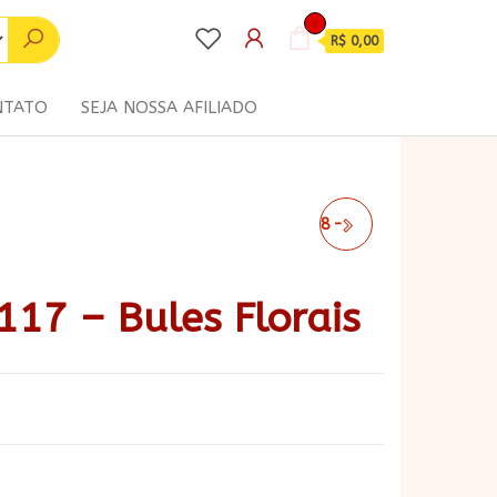
0
R$ 0,00
NTATO
SEJA NOSSA AFILIADO
COLEÇÃO COZINHA 118 -
BULES
117 – Bules Florais