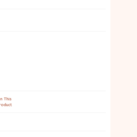
in This
roduct