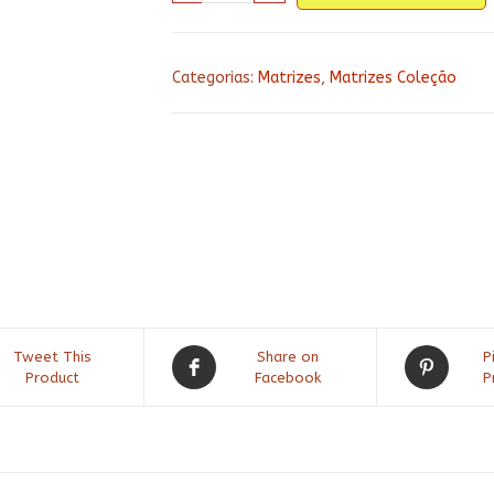
cozinha
117
-
Categorias:
Matrizes
,
Matrizes Coleção
Bules
Florais
quantidade
Tweet This
Share on
P
Product
Facebook
P