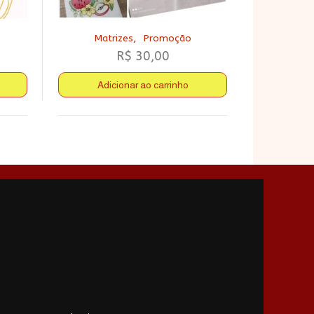
,
Matrizes
Promoção
R$
30,00
Adicionar ao carrinho