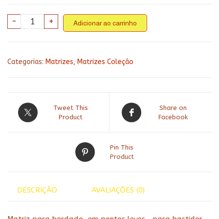
Coleção
-
+
Adicionar ao carrinho
cozinha
135
-
Categorias:
Matrizes
,
Matrizes Coleção
Joaninhas
quantidade
Tweet This
Share on
Product
Facebook
Pin This
Product
DESCRIÇÃO
AVALIAÇÕES (0)