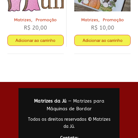
,
,
Matrizes
Promoção
Matrizes
Promoção
R$
20,00
R$
10,00
Adicionar ao carrinho
Adicionar ao carrinho
Matrizes da Jú
— Matrizes para
Máquinas de Bordar
Todos os direitos reservados © Matrizes
da Jú.