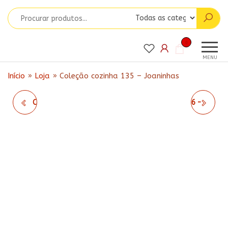
Pular
para
o
Matrizes
conteúdo
Matrizes
0
para
da Ju
MENU
Bordados
Início
»
Loja
»
Coleção cozinha 135 – Joaninhas
COLEÇÃO COZINHA 134
COLEÇÃO COZINHA 136 -
JARRO PRETO