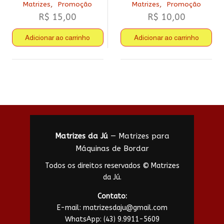
,
,
Matrizes
Promoção
Matrizes
Promoção
R$
15,00
R$
10,00
Adicionar ao carrinho
Adicionar ao carrinho
Matrizes da Jú
— Matrizes para
Máquinas de Bordar
Todos os direitos reservados © Matrizes
da Jú.
Contato:
E-mail:
matrizesdaju@gmail.com
WhatsApp:
(43) 9.9911-5609