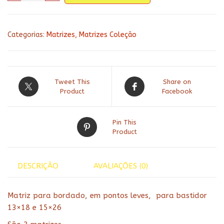
cozinha
143
-
Categorias:
Matrizes
,
Matrizes Coleção
quantidade
Tweet This
Share on
Product
Facebook
Pin This
Product
DESCRIÇÃO
AVALIAÇÕES (0)
Matriz para bordado, em pontos leves, para bastidor
13×18 e 15×26