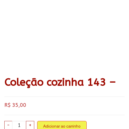
Coleção cozinha 143 –
R$
35,00
Coleção
-
+
Adicionar ao carrinho