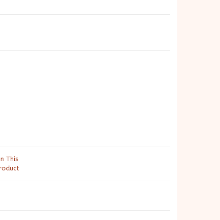
in This
roduct