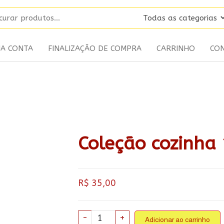
HA CONTA
FINALIZAÇÃO DE COMPRA
CARRINHO
CO
Coleção cozinha
R$
35,00
Coleção
-
+
Adicionar ao carrinho