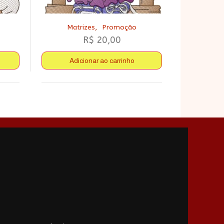
,
Matrizes
Promoção
R$
20,00
Adicionar ao carrinho