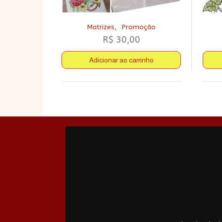
,
Matrizes
Promoção
R$
30,00
Adicionar ao carrinho