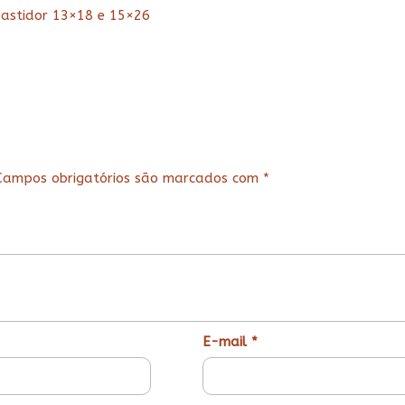
bastidor 13×18 e 15×26
Campos obrigatórios são marcados com
*
E-mail
*