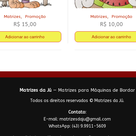
,
,
Matrizes
Promoção
Matrizes
Promoção
R$
15,00
R$
10,00
Adicionar ao carrinho
Adicionar ao carrinho
Matrizes da Jú
— Matrizes para Máquinas de Bordar
Todos os direitos reservados © Matrizes da Jú.
Contato:
E-mail:
matrizesdaju@gmail.com
WhatsApp:
(43) 9.9911-5609