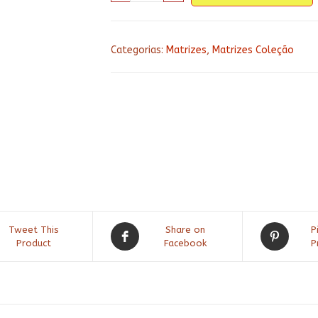
cozinha
146
quantidade
Categorias:
Matrizes
,
Matrizes Coleção
Tweet This
Share on
P
Product
Facebook
P