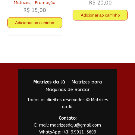
R$
20,00
,
Matrizes
Promoção
R$
15,00
Adicionar ao carrinho
Adicionar ao carrinho
Matrizes da Jú
— Matrizes para
Máquinas de Bordar
Todos os direitos reservados © Matrizes
da Jú.
Contato:
E-mail:
matrizesdaju@gmail.com
WhatsApp:
(43) 9.9911-5609