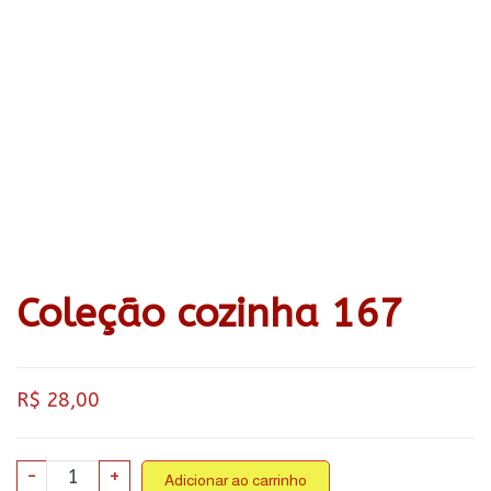
Coleção cozinha 167
R$
28,00
Coleção
-
+
Adicionar ao carrinho