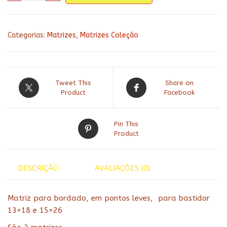
cozinha
167
quantidade
Categorias:
Matrizes
,
Matrizes Coleção
Tweet This
Share on
Product
Facebook
Pin This
Product
DESCRIÇÃO
AVALIAÇÕES (0)
Matriz para bordado, em pontos leves, para bastidor
13×18 e 15×26