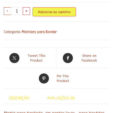
Coleção
-
+
Adicionar ao carrinho
cozinha
56
Páscoa
Categoria:
Matrizes para Bordar
2
quantidade
Tweet This
Share on
Product
Facebook
Pin This
Product
DESCRIÇÃO
AVALIAÇÕES (0)