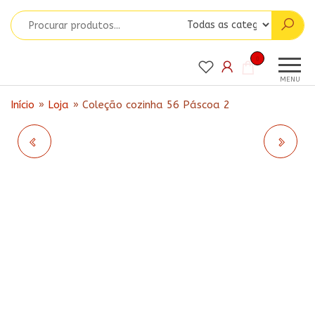
Pular
para
o
Matrizes
conteúdo
Matrizes
0
para
da Ju
MENU
Bordados
Início
»
Loja
»
Coleção cozinha 56 Páscoa 2
COLEÇÃO COZINHA 55
COLEÇÃO COZINHA 57
TÁBUA