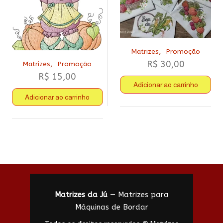
,
Matrizes
Promoção
R$
30,00
,
Matrizes
Promoção
R$
15,00
Adicionar ao carrinho
Adicionar ao carrinho
Matrizes da Jú
— Matrizes para
Máquinas de Bordar