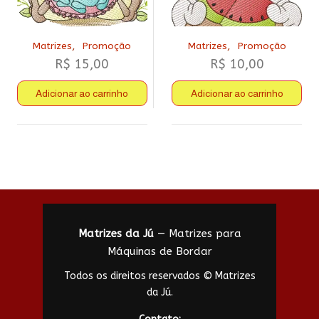
,
,
Matrizes
Promoção
Matrizes
Promoção
R$
15,00
R$
10,00
Adicionar ao carrinho
Adicionar ao carrinho
Matrizes da Jú
— Matrizes para
Máquinas de Bordar
Todos os direitos reservados © Matrizes
da Jú.