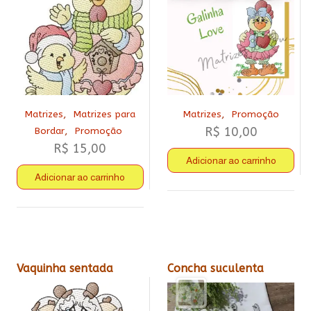
,
,
Matrizes
Matrizes para
Matrizes
Promoção
,
R$
10,00
Bordar
Promoção
R$
15,00
Adicionar ao carrinho
Adicionar ao carrinho
Vaquinha sentada
Concha suculenta