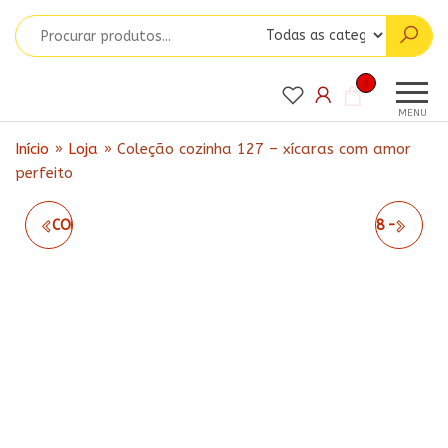
Pular
para
o
Matrizes
conteúdo
Matrizes
0
para
da Ju
MENU
Bordados
Início
»
Loja
»
Coleção cozinha 127 – xícaras com amor
perfeito
COLEÇÃO COZINHA 126 -
COLEÇÃO COZINHA 128 -
LAMPADA COM GIRASSOL