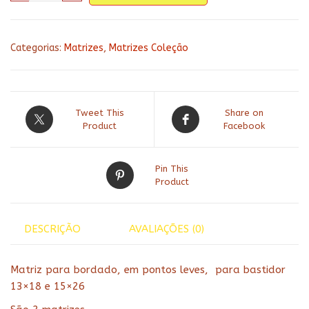
cozinha
128
-
Categorias:
Matrizes
,
Matrizes Coleção
quantidade
Tweet This
Share on
Product
Facebook
Pin This
Product
DESCRIÇÃO
AVALIAÇÕES (0)
Matriz para bordado, em pontos leves, para bastidor
13×18 e 15×26