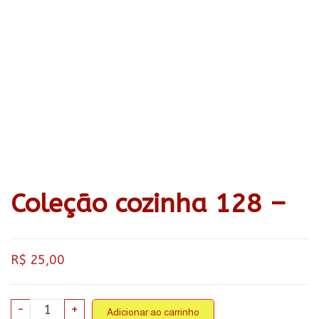
Coleção cozinha 128 –
R$
25,00
Coleção
-
+
Adicionar ao carrinho