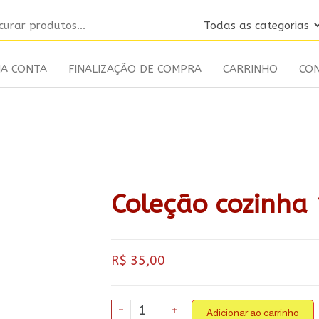
HA CONTA
FINALIZAÇÃO DE COMPRA
CARRINHO
CO
Coleção cozinha
R$
35,00
Coleção
-
+
Adicionar ao carrinho