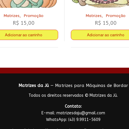
,
,
Matrizes
Promoção
Matrizes
Promoção
R$
15,00
R$
15,00
Adicionar ao carrinho
Adicionar ao carrinho
Matrizes da Jú
— Matrizes para Máquinas de Bordar
Todos os direitos reservados © Matrizes da Jú.
Contato:
E-mail:
matrizesdaju@gmail.com
WhatsApp:
(43) 9.9911-5609