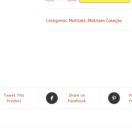
cozinha
185
quantidade
Categorias:
Matrizes
,
Matrizes Coleção
Tweet This
Share on
P
Product
Facebook
P