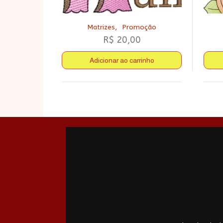
,
Matrizes
Promoção
R$
20,00
Adicionar ao carrinho