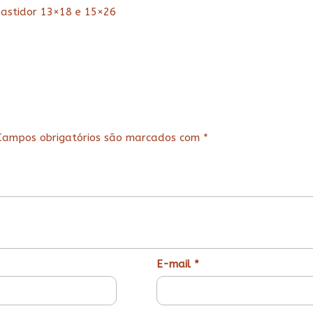
bastidor 13×18 e 15×26
Campos obrigatórios são marcados com
*
E-mail
*