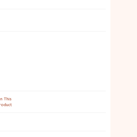
in This
roduct