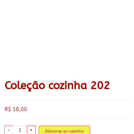
Coleção cozinha 202
R$
18,00
Coleção
-
+
Adicionar ao carrinho