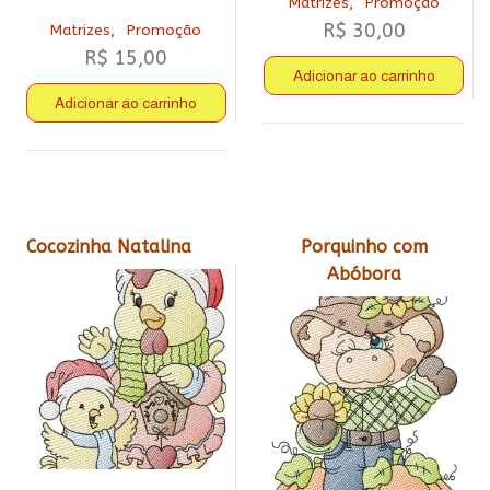
,
Matrizes
Promoção
R$
30,00
,
Matrizes
Promoção
R$
15,00
Adicionar ao carrinho
Adicionar ao carrinho
Cocozinha Natalina
Porquinho com
Abóbora