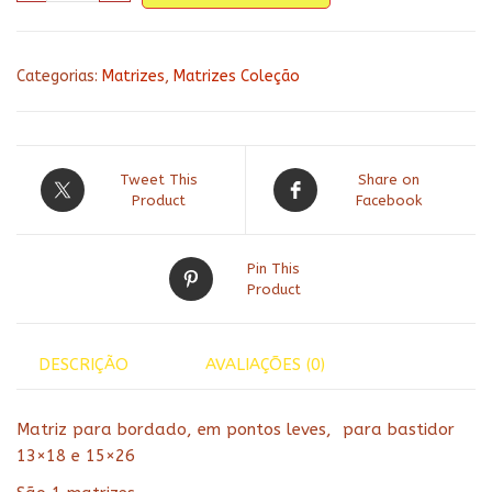
cozinha
202
quantidade
Categorias:
Matrizes
,
Matrizes Coleção
Tweet This
Share on
Product
Facebook
Pin This
Product
DESCRIÇÃO
AVALIAÇÕES (0)
Matriz para bordado, em pontos leves, para bastidor
13×18 e 15×26