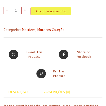
Coleção
-
+
Adicionar ao carrinho
cozinha
206
-
Categorias:
Matrizes
,
Matrizes Coleção
horta
quantidade
Tweet This
Share on
Product
Facebook
Pin This
Product
DESCRIÇÃO
AVALIAÇÕES (0)