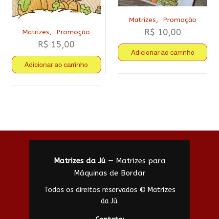
,
Matrizes
Promoção
R$
10,00
,
Matrizes
Promoção
R$
15,00
Adicionar ao carrinho
Adicionar ao carrinho
Matrizes da Jú
— Matrizes para
Máquinas de Bordar
Todos os direitos reservados © Matrizes
da Jú.