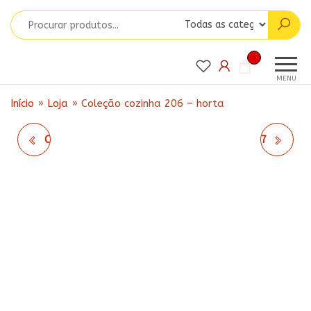
Pular
para
o
Matrizes
conteúdo
Matrizes
0
para
da Ju
MENU
Bordados
Início
»
Loja
»
Coleção cozinha 206 – horta
COLEÇÃO COZINHA 205
COLEÇÃO COZINHA 207