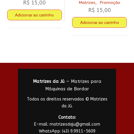
R$
15,00
,
Matrizes
Promoção
R$
15,00
Adicionar ao carrinho
Adicionar ao carrinho
Matrizes da Jú
— Matrizes para
Máquinas de Bordar
Todos os direitos reservados © Matrizes
da Jú.
Contato:
E-mail:
matrizesdaju@gmail.com
WhatsApp:
(43) 9.9911-5609