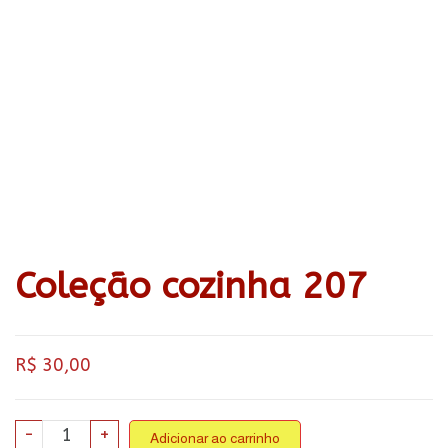
Coleção cozinha 207
R$
30,00
Coleção
-
+
Adicionar ao carrinho