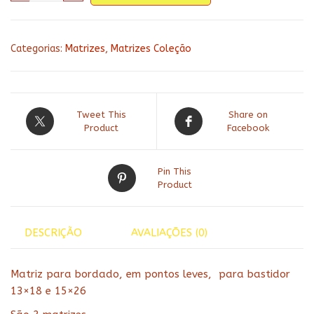
cozinha
207
quantidade
Categorias:
Matrizes
,
Matrizes Coleção
Tweet This
Share on
Product
Facebook
Pin This
Product
DESCRIÇÃO
AVALIAÇÕES (0)
Matriz para bordado, em pontos leves, para bastidor
13×18 e 15×26