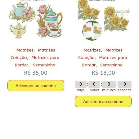
,
,
Matrizes
Matrizes
Matrizes
Matrizes
,
,
Coleção
Matrizes para
Coleção
Matrizes para
,
,
Bordar
Semaninha
Bordar
Semaninha
R$
35,00
R$
18,00
0
0
0
0
Adicionar ao carrinho
days
hours
minutes
seconds
Adicionar ao carrinho