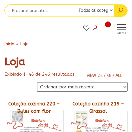
Pular
para
o
Matrizes
conteúdo
Matrizes
0
para
da Ju
MENU
Bordados
Início
»
Loja
Loja
Classificado
Exibindo 1–48 de 246 resultados
VIEW:
24
/
48
/
ALL
por
mais
recente
Coleção cozinha 220 –
Coleção cozinha 219 –
Bules com flor
Girassol