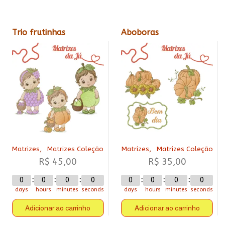
Trio frutinhas
Aboboras
,
,
Matrizes
Matrizes Coleção
Matrizes
Matrizes Coleção
R$
45,00
R$
35,00
0
0
0
0
0
0
0
0
days
hours
minutes
seconds
days
hours
minutes
seconds
Adicionar ao carrinho
Adicionar ao carrinho