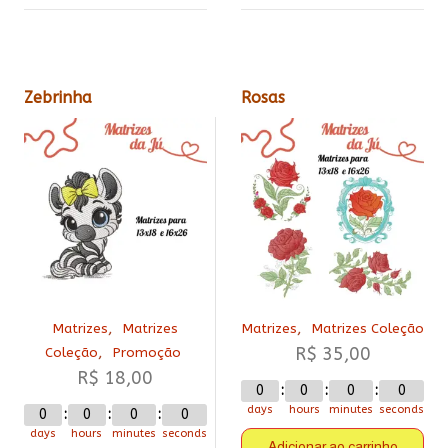
Zebrinha
Rosas
,
,
Matrizes
Matrizes
Matrizes
Matrizes Coleção
,
R$
35,00
Coleção
Promoção
R$
18,00
0
0
0
0
days
hours
minutes
seconds
0
0
0
0
days
hours
minutes
seconds
Adicionar ao carrinho