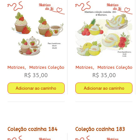
,
,
Matrizes
Matrizes Coleção
Matrizes
Matrizes Coleção
R$
35,00
R$
35,00
Adicionar ao carrinho
Adicionar ao carrinho
Coleção cozinha 184
Coleção cozinha 183